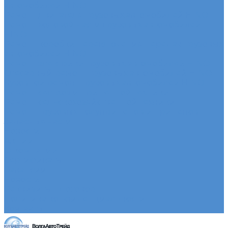
автомобилей HINO
Ремонт двигателя грузовых автомобилей HINO
Ремонт ходовой части грузовых автомобилей
HINO
Ремонт коробки переключения передач грузовых
автомобилей HINO
Ремонт электрики грузовых автомобилей HINO
Слесарный ремонт грузовых автомобилей HINO
Кузовной ремонт грузовых автомобилей HINO
Ремонт сельхоз и прицепной техники
Ремонт сельскохозяйственной техники
Ремонт грузовых полуприцепов и прицепов
Запасные части
Новости
Акции
О компании
Сертификаты
Вакансии
Новости
Реквизиты | Договор
Политика конфиденциальности
Контакты