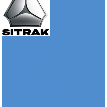
Автомобили SITRAK
Зерновозы SITRAK
Седельные тягачи SITRAK
Рефрижераторы SITRAK
Автомобили SDAC
Автомобили МАЗ
Бортовые грузовики МАЗ
Седельные тягачи МАЗ
Самосвалы МАЗ
Сервис
Услуги и сервисное обслуживание
Сервисное обслуживание грузовых автомобилей
Ремонт системы отопления и
кондиционирования
Развал / Схождение