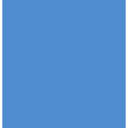
Седельные тягачи SITRAK
Рефрижераторы SITRAK
Самосвалы SITRAK
Автобетоносмесители SITRAK
Запасные части SITRAK
Часто ищут
Техническое обслуживание и расходные
материалы
Метизы, штуцеры, крепежные элементы
Подвеска и амортизация
Двигатель и система смазки
Тормозная система
Трансмиссия и привод
Рулевое управление
Электрооборудование
Система охлаждения
Топливная система
Система выпуска
Кузовные детали
Салон и комфорт
Гидравлика и пневматика
Прочие детали
Сальники, уплотнения