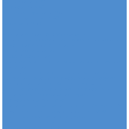
Автомобили SDAC
Автомобили МАЗ
Бортовые грузовики МАЗ
Седельные тягачи МАЗ
Самосвалы МАЗ
Сервис
Услуги и сервисное обслуживание
Сервисное обслуживание грузовых автомобилей
Ремонт системы отопления и
кондиционирования
Развал / Схождение
Кузовной ремонт по направлениям от страховых
кампаний
Установка дополнительного оборудования
Эвакуация грузовых автомобилей и автобусов
Отключение системы Adblue (мочевины)
Sitrak, Howo - сервис и ремонт автомобилей
Техническое обслуживание грузовых
автомобилей Sitrak, Howo
Оригинальные запчасти для Sitrak C7H, Howo T5G
Ремонт двигателя грузовиков Sitrak, Howo
Ремонт ходовой части Sitrak, Howo
Ремонт коробки переключения передач
грузовиков Sitrak, Howo