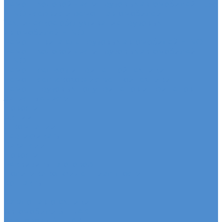
Ремонт ходовой части грузовых автомобилей Fuso
HINO - сервис и ремонт автомобилей
Техническое обслуживание грузовых
автомобилей HINO
Ремонт двигателя грузовых автомобилей HINO
Ремонт ходовой части грузовых автомобилей
HINO
Ремонт сельхоз и прицепной техники
Ремонт сельскохозяйственной техники
Ремонт грузовых полуприцепов и прицепов
Запасные части
Новости
Акции
О компании
Сертификаты
Вакансии
Новости
Реквизиты | Договор
Политика конфиденциальности
Контакты
...
Каталог автотехники
Автомобили SITRAK
Зерновозы SITRAK