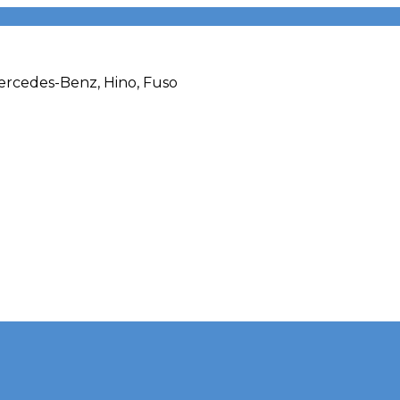
rcedes-Benz, Hino, Fuso