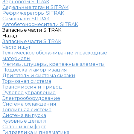
Зерновозы SITRAK
Седельные тягачи SITRAK
Рефрижераторы SITRAK
Самосвалы SITRAK
Автобетоносмесители SITRAK
Запасные части SITRAK
Назад
Запасные части SITRAK
Часто ищут
Техническое обслуживание и расходные
материалы
Метизы, штуцеры, крепежные элементы
Подвеска и амортизация
Двигатель и система смазки
Тормозная система
Трансмиссия и привод
Рулевое управление
Электрооборудование
Система охлаждения
Топливная система
Система выпуска
Кузовные детали
Салон и комфорт
Гидравлика и пневматика