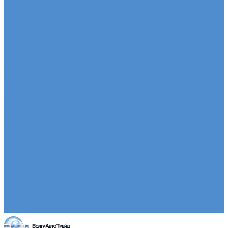
автомобилей HINO
Ремонт двигателя грузовых автомобилей HINO
Ремонт ходовой части грузовых автомобилей
HINO
Ремонт коробки переключения передач грузовых
автомобилей HINO
Ремонт электрики грузовых автомобилей HINO
Слесарный ремонт грузовых автомобилей HINO
Кузовной ремонт грузовых автомобилей HINO
Ремонт сельхоз и прицепной техники
Ремонт сельскохозяйственной техники
Ремонт грузовых полуприцепов и прицепов
Запасные части
Новости
Акции
О компании
Сертификаты
Вакансии
Новости
Реквизиты | Договор
Политика конфиденциальности
Контакты