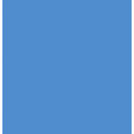
Ремонт ходовой части грузовых автомобилей Fuso
HINO - сервис и ремонт автомобилей
Техническое обслуживание грузовых
автомобилей HINO
Ремонт двигателя грузовых автомобилей HINO
Ремонт ходовой части грузовых автомобилей
HINO
Ремонт сельхоз и прицепной техники
Ремонт сельскохозяйственной техники
Ремонт грузовых полуприцепов и прицепов
Запасные части
Новости
Акции
О компании
Сертификаты
Вакансии
Новости
Реквизиты | Договор
Политика конфиденциальности
Контакты
...
Каталог автотехники
Автомобили SITRAK
Зерновозы SITRAK