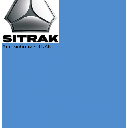
Автомобили SITRAK
Зерновозы SITRAK
Седельные тягачи SITRAK
Рефрижераторы SITRAK
Автомобили SDAC
Автомобили МАЗ
Бортовые грузовики МАЗ
Седельные тягачи МАЗ
Самосвалы МАЗ
Сервис
Услуги и сервисное обслуживание
Сервисное обслуживание грузовых автомобилей
Ремонт системы отопления и
кондиционирования
Развал / Схождение