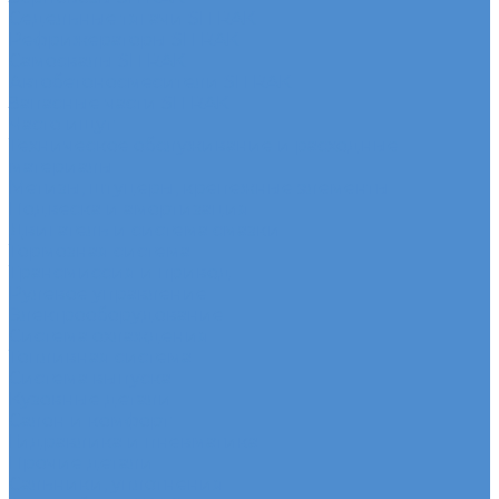
Седельные тягачи SITRAK
Рефрижераторы SITRAK
Самосвалы SITRAK
Автобетоносмесители SITRAK
Запасные части SITRAK
Часто ищут
Техническое обслуживание и расходные
материалы
Метизы, штуцеры, крепежные элементы
Подвеска и амортизация
Двигатель и система смазки
Тормозная система
Трансмиссия и привод
Рулевое управление
Электрооборудование
Система охлаждения
Топливная система
Система выпуска
Кузовные детали
Салон и комфорт
Гидравлика и пневматика
Прочие детали
Сальники, уплотнения