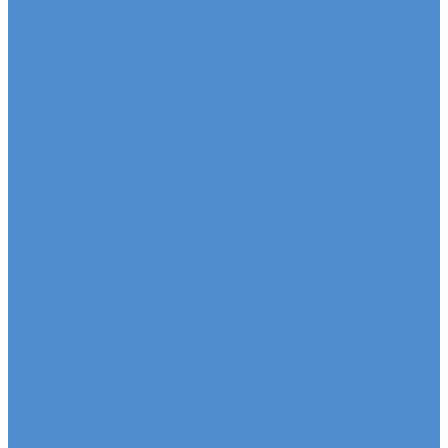
Автомобили SDAC
Автомобили МАЗ
Бортовые грузовики МАЗ
Седельные тягачи МАЗ
Самосвалы МАЗ
Сервис
Услуги и сервисное обслуживание
Сервисное обслуживание грузовых автомобилей
Ремонт системы отопления и
кондиционирования
Развал / Схождение
Кузовной ремонт по направлениям от страховых
кампаний
Установка дополнительного оборудования
Эвакуация грузовых автомобилей и автобусов
Отключение системы Adblue (мочевины)
Sitrak, Howo - сервис и ремонт автомобилей
Техническое обслуживание грузовых
автомобилей Sitrak, Howo
Оригинальные запчасти для Sitrak C7H, Howo T5G
Ремонт двигателя грузовиков Sitrak, Howo
Ремонт ходовой части Sitrak, Howo
Ремонт коробки переключения передач
грузовиков Sitrak, Howo