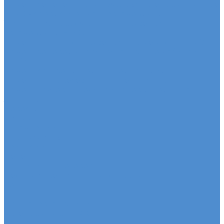
Ремонт ходовой части грузовых автомобилей Fuso
HINO - сервис и ремонт автомобилей
Техническое обслуживание грузовых
автомобилей HINO
Ремонт двигателя грузовых автомобилей HINO
Ремонт ходовой части грузовых автомобилей
HINO
Ремонт сельхоз и прицепной техники
Ремонт сельскохозяйственной техники
Ремонт грузовых полуприцепов и прицепов
Запасные части
Новости
Акции
О компании
Сертификаты
Вакансии
Новости
Реквизиты | Договор
Политика конфиденциальности
Контакты
...
Каталог автотехники
Автомобили SITRAK
Зерновозы SITRAK