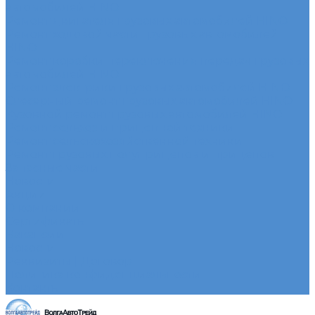
автомобилей HINO
Ремонт двигателя грузовых автомобилей HINO
Ремонт ходовой части грузовых автомобилей
HINO
Ремонт коробки переключения передач грузовых
автомобилей HINO
Ремонт электрики грузовых автомобилей HINO
Слесарный ремонт грузовых автомобилей HINO
Кузовной ремонт грузовых автомобилей HINO
Ремонт сельхоз и прицепной техники
Ремонт сельскохозяйственной техники
Ремонт грузовых полуприцепов и прицепов
Запасные части
Новости
Акции
О компании
Сертификаты
Вакансии
Новости
Реквизиты | Договор
Политика конфиденциальности
Контакты