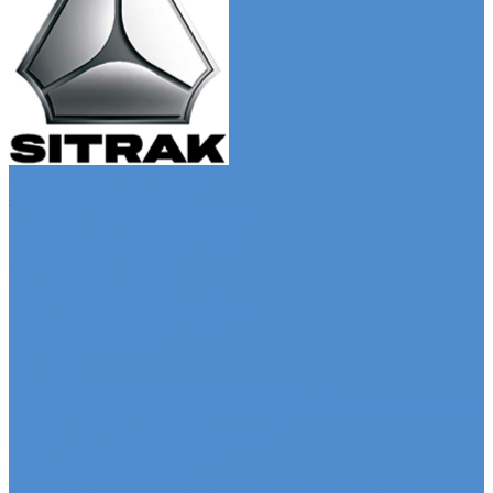
Автомобили SITRAK
Зерновозы SITRAK
Седельные тягачи SITRAK
Рефрижераторы SITRAK
Автомобили SDAC
Автомобили МАЗ
Бортовые грузовики МАЗ
Седельные тягачи МАЗ
Самосвалы МАЗ
Сервис
Услуги и сервисное обслуживание
Сервисное обслуживание грузовых автомобилей
Ремонт системы отопления и
кондиционирования
Развал / Схождение