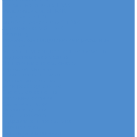
Седельные тягачи SITRAK
Рефрижераторы SITRAK
Самосвалы SITRAK
Автобетоносмесители SITRAK
Запасные части SITRAK
Часто ищут
Техническое обслуживание и расходные
материалы
Метизы, штуцеры, крепежные элементы
Подвеска и амортизация
Двигатель и система смазки
Тормозная система
Трансмиссия и привод
Рулевое управление
Электрооборудование
Система охлаждения
Топливная система
Система выпуска
Кузовные детали
Салон и комфорт
Гидравлика и пневматика
Прочие детали
Сальники, уплотнения