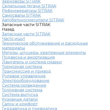
Зерновозы SITRAK
Седельные тягачи SITRAK
Рефрижераторы SITRAK
Самосвалы SITRAK
Автобетоносмесители SITRAK
Запасные части SITRAK
Назад
Запасные части SITRAK
Часто ищут
Техническое обслуживание и расходные
материалы
Метизы, штуцеры, крепежные элементы
Подвеска и амортизация
Двигатель и система смазки
Тормозная система
Трансмиссия и привод
Рулевое управление
Электрооборудование
Система охлаждения
Топливная система
Система выпуска
Кузовные детали
Салон и комфорт
Гидравлика и пневматика