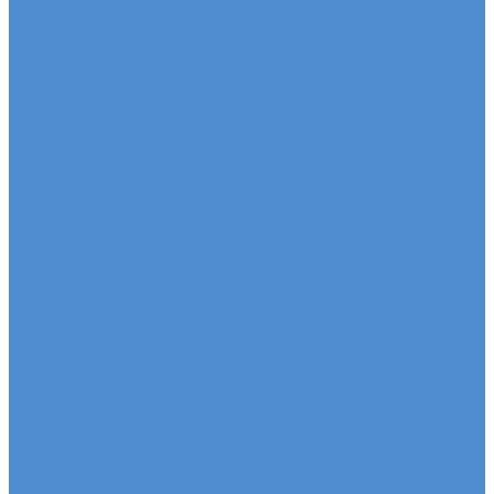
Автомобили SDAC
Автомобили МАЗ
Бортовые грузовики МАЗ
Седельные тягачи МАЗ
Самосвалы МАЗ
Сервис
Услуги и сервисное обслуживание
Сервисное обслуживание грузовых автомобилей
Ремонт системы отопления и
кондиционирования
Развал / Схождение
Кузовной ремонт по направлениям от страховых
кампаний
Установка дополнительного оборудования
Эвакуация грузовых автомобилей и автобусов
Отключение системы Adblue (мочевины)
Sitrak, Howo - сервис и ремонт автомобилей
Техническое обслуживание грузовых
автомобилей Sitrak, Howo
Оригинальные запчасти для Sitrak C7H, Howo T5G
Ремонт двигателя грузовиков Sitrak, Howo
Ремонт ходовой части Sitrak, Howo
Ремонт коробки переключения передач
грузовиков Sitrak, Howo