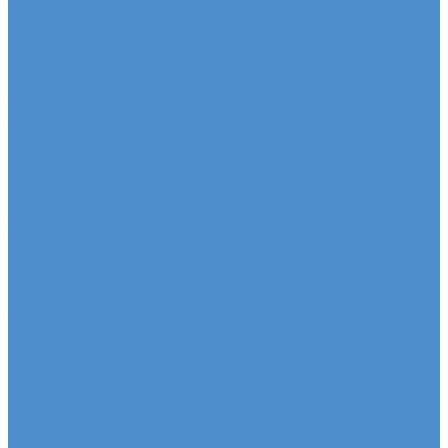
Седельные тягачи SITRAK
Рефрижераторы SITRAK
Самосвалы SITRAK
Автобетоносмесители SITRAK
Запасные части SITRAK
Часто ищут
Техническое обслуживание и расходные
материалы
Метизы, штуцеры, крепежные элементы
Подвеска и амортизация
Двигатель и система смазки
Тормозная система
Трансмиссия и привод
Рулевое управление
Электрооборудование
Система охлаждения
Топливная система
Система выпуска
Кузовные детали
Салон и комфорт
Гидравлика и пневматика
Прочие детали
Сальники, уплотнения