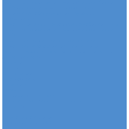
Ремонт ходовой части грузовых автомобилей Fuso
HINO - сервис и ремонт автомобилей
Техническое обслуживание грузовых
автомобилей HINO
Ремонт двигателя грузовых автомобилей HINO
Ремонт ходовой части грузовых автомобилей
HINO
Ремонт сельхоз и прицепной техники
Ремонт сельскохозяйственной техники
Ремонт грузовых полуприцепов и прицепов
Запасные части
Новости
Акции
О компании
Сертификаты
Вакансии
Новости
Реквизиты | Договор
Политика конфиденциальности
Контакты
...
Каталог автотехники
Автомобили SITRAK
Зерновозы SITRAK