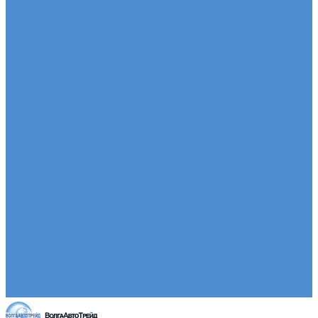
автомобилей HINO
Ремонт двигателя грузовых автомобилей HINO
Ремонт ходовой части грузовых автомобилей
HINO
Ремонт коробки переключения передач грузовых
автомобилей HINO
Ремонт электрики грузовых автомобилей HINO
Слесарный ремонт грузовых автомобилей HINO
Кузовной ремонт грузовых автомобилей HINO
Ремонт сельхоз и прицепной техники
Ремонт сельскохозяйственной техники
Ремонт грузовых полуприцепов и прицепов
Запасные части
Новости
Акции
О компании
Сертификаты
Вакансии
Новости
Реквизиты | Договор
Политика конфиденциальности
Контакты