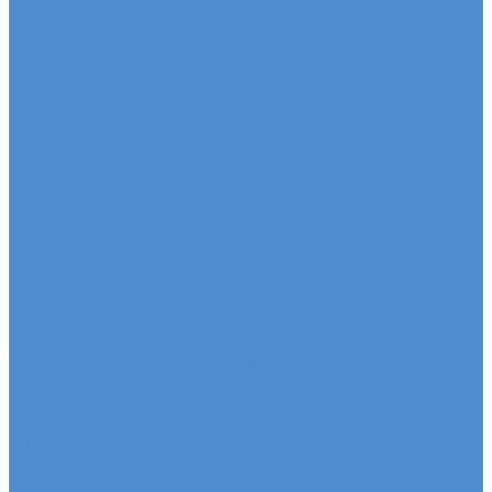
Автомобили SDAC
Автомобили МАЗ
Бортовые грузовики МАЗ
Седельные тягачи МАЗ
Самосвалы МАЗ
Сервис
Услуги и сервисное обслуживание
Сервисное обслуживание грузовых автомобилей
Ремонт системы отопления и
кондиционирования
Развал / Схождение
Кузовной ремонт по направлениям от страховых
кампаний
Установка дополнительного оборудования
Эвакуация грузовых автомобилей и автобусов
Отключение системы Adblue (мочевины)
Sitrak, Howo - сервис и ремонт автомобилей
Техническое обслуживание грузовых
автомобилей Sitrak, Howo
Оригинальные запчасти для Sitrak C7H, Howo T5G
Ремонт двигателя грузовиков Sitrak, Howo
Ремонт ходовой части Sitrak, Howo
Ремонт коробки переключения передач
грузовиков Sitrak, Howo