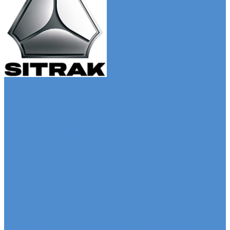
Автомобили SITRAK
Зерновозы SITRAK
Седельные тягачи SITRAK
Рефрижераторы SITRAK
Автомобили SDAC
Автомобили МАЗ
Бортовые грузовики МАЗ
Седельные тягачи МАЗ
Самосвалы МАЗ
Сервис
Услуги и сервисное обслуживание
Сервисное обслуживание грузовых автомобилей
Ремонт системы отопления и
кондиционирования
Развал / Схождение