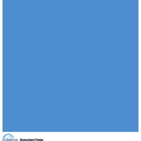
автомобилей HINO
Ремонт двигателя грузовых автомобилей HINO
Ремонт ходовой части грузовых автомобилей
HINO
Ремонт коробки переключения передач грузовых
автомобилей HINO
Ремонт электрики грузовых автомобилей HINO
Слесарный ремонт грузовых автомобилей HINO
Кузовной ремонт грузовых автомобилей HINO
Ремонт сельхоз и прицепной техники
Ремонт сельскохозяйственной техники
Ремонт грузовых полуприцепов и прицепов
Запасные части
Новости
Акции
О компании
Сертификаты
Вакансии
Новости
Реквизиты | Договор
Политика конфиденциальности
Контакты