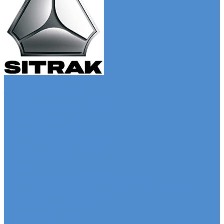
Автомобили SITRAK
Зерновозы SITRAK
Седельные тягачи SITRAK
Рефрижераторы SITRAK
Автомобили SDAC
Автомобили МАЗ
Бортовые грузовики МАЗ
Седельные тягачи МАЗ
Самосвалы МАЗ
Сервис
Услуги и сервисное обслуживание
Сервисное обслуживание грузовых автомобилей
Ремонт системы отопления и
кондиционирования
Развал / Схождение