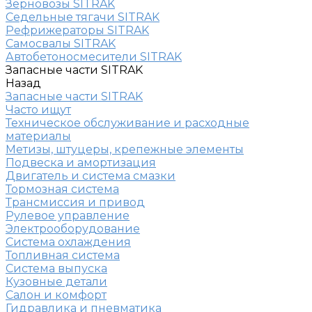
Зерновозы SITRAK
Седельные тягачи SITRAK
Рефрижераторы SITRAK
Самосвалы SITRAK
Автобетоносмесители SITRAK
Запасные части SITRAK
Назад
Запасные части SITRAK
Часто ищут
Техническое обслуживание и расходные
материалы
Метизы, штуцеры, крепежные элементы
Подвеска и амортизация
Двигатель и система смазки
Тормозная система
Трансмиссия и привод
Рулевое управление
Электрооборудование
Система охлаждения
Топливная система
Система выпуска
Кузовные детали
Салон и комфорт
Гидравлика и пневматика