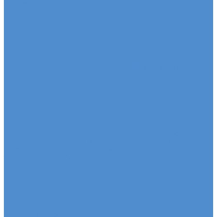
Автомобили SDAC
Автомобили МАЗ
Бортовые грузовики МАЗ
Седельные тягачи МАЗ
Самосвалы МАЗ
Сервис
Услуги и сервисное обслуживание
Сервисное обслуживание грузовых автомобилей
Ремонт системы отопления и
кондиционирования
Развал / Схождение
Кузовной ремонт по направлениям от страховых
кампаний
Установка дополнительного оборудования
Эвакуация грузовых автомобилей и автобусов
Отключение системы Adblue (мочевины)
Sitrak, Howo - сервис и ремонт автомобилей
Техническое обслуживание грузовых
автомобилей Sitrak, Howo
Оригинальные запчасти для Sitrak C7H, Howo T5G
Ремонт двигателя грузовиков Sitrak, Howo
Ремонт ходовой части Sitrak, Howo
Ремонт коробки переключения передач
грузовиков Sitrak, Howo