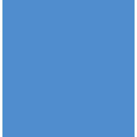
Седельные тягачи SITRAK
Рефрижераторы SITRAK
Самосвалы SITRAK
Автобетоносмесители SITRAK
Запасные части SITRAK
Часто ищут
Техническое обслуживание и расходные
материалы
Метизы, штуцеры, крепежные элементы
Подвеска и амортизация
Двигатель и система смазки
Тормозная система
Трансмиссия и привод
Рулевое управление
Электрооборудование
Система охлаждения
Топливная система
Система выпуска
Кузовные детали
Салон и комфорт
Гидравлика и пневматика
Прочие детали
Сальники, уплотнения