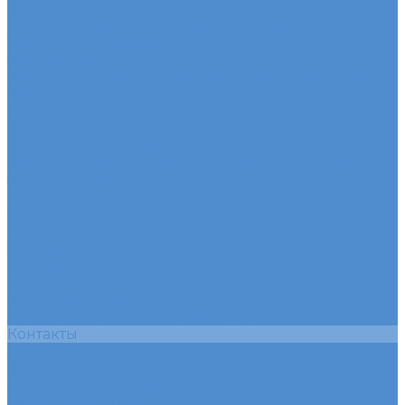
Ремонт ходовой части грузовых автомобилей Fuso
HINO - сервис и ремонт автомобилей
Техническое обслуживание грузовых
автомобилей HINO
Ремонт двигателя грузовых автомобилей HINO
Ремонт ходовой части грузовых автомобилей
HINO
Ремонт сельхоз и прицепной техники
Ремонт сельскохозяйственной техники
Ремонт грузовых полуприцепов и прицепов
Запасные части
Новости
Акции
О компании
Сертификаты
Вакансии
Новости
Реквизиты | Договор
Политика конфиденциальности
Контакты
...
Каталог автотехники
Автомобили SITRAK
Зерновозы SITRAK