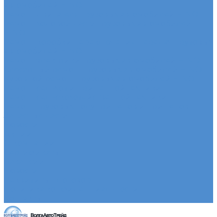
автомобилей HINO
Ремонт двигателя грузовых автомобилей HINO
Ремонт ходовой части грузовых автомобилей
HINO
Ремонт коробки переключения передач грузовых
автомобилей HINO
Ремонт электрики грузовых автомобилей HINO
Слесарный ремонт грузовых автомобилей HINO
Кузовной ремонт грузовых автомобилей HINO
Ремонт сельхоз и прицепной техники
Ремонт сельскохозяйственной техники
Ремонт грузовых полуприцепов и прицепов
Запасные части
Новости
Акции
О компании
Сертификаты
Вакансии
Новости
Реквизиты | Договор
Политика конфиденциальности
Контакты