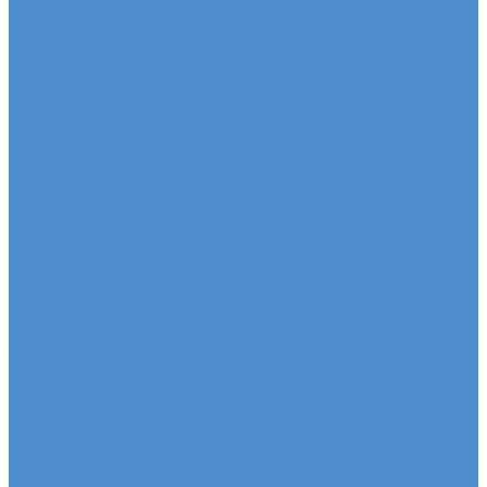
Автомобили SDAC
Автомобили МАЗ
Бортовые грузовики МАЗ
Седельные тягачи МАЗ
Самосвалы МАЗ
Сервис
Услуги и сервисное обслуживание
Сервисное обслуживание грузовых автомобилей
Ремонт системы отопления и
кондиционирования
Развал / Схождение
Кузовной ремонт по направлениям от страховых
кампаний
Установка дополнительного оборудования
Эвакуация грузовых автомобилей и автобусов
Отключение системы Adblue (мочевины)
Sitrak, Howo - сервис и ремонт автомобилей
Техническое обслуживание грузовых
автомобилей Sitrak, Howo
Оригинальные запчасти для Sitrak C7H, Howo T5G
Ремонт двигателя грузовиков Sitrak, Howo
Ремонт ходовой части Sitrak, Howo
Ремонт коробки переключения передач
грузовиков Sitrak, Howo