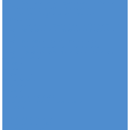
Ремонт ходовой части грузовых автомобилей Fuso
HINO - сервис и ремонт автомобилей
Техническое обслуживание грузовых
автомобилей HINO
Ремонт двигателя грузовых автомобилей HINO
Ремонт ходовой части грузовых автомобилей
HINO
Ремонт сельхоз и прицепной техники
Ремонт сельскохозяйственной техники
Ремонт грузовых полуприцепов и прицепов
Запасные части
Новости
Акции
О компании
Сертификаты
Вакансии
Новости
Реквизиты | Договор
Политика конфиденциальности
Контакты
...
Каталог автотехники
Автомобили SITRAK
Зерновозы SITRAK