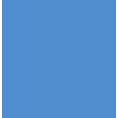
Седельные тягачи SITRAK
Рефрижераторы SITRAK
Самосвалы SITRAK
Автобетоносмесители SITRAK
Запасные части SITRAK
Часто ищут
Техническое обслуживание и расходные
материалы
Метизы, штуцеры, крепежные элементы
Подвеска и амортизация
Двигатель и система смазки
Тормозная система
Трансмиссия и привод
Рулевое управление
Электрооборудование
Система охлаждения
Топливная система
Система выпуска
Кузовные детали
Салон и комфорт
Гидравлика и пневматика
Прочие детали
Сальники, уплотнения