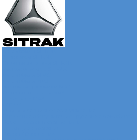
Автомобили SITRAK
Зерновозы SITRAK
Седельные тягачи SITRAK
Рефрижераторы SITRAK
Автомобили SDAC
Автомобили МАЗ
Бортовые грузовики МАЗ
Седельные тягачи МАЗ
Самосвалы МАЗ
Сервис
Услуги и сервисное обслуживание
Сервисное обслуживание грузовых автомобилей
Ремонт системы отопления и
кондиционирования
Развал / Схождение