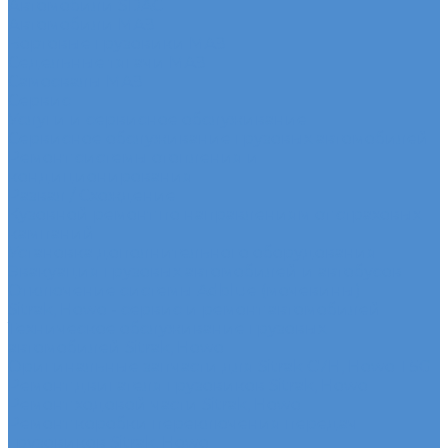
Автомобили SDAC
Автомобили МАЗ
Бортовые грузовики МАЗ
Седельные тягачи МАЗ
Самосвалы МАЗ
Сервис
Услуги и сервисное обслуживание
Сервисное обслуживание грузовых автомобилей
Ремонт системы отопления и
кондиционирования
Развал / Схождение
Кузовной ремонт по направлениям от страховых
кампаний
Установка дополнительного оборудования
Эвакуация грузовых автомобилей и автобусов
Отключение системы Adblue (мочевины)
Sitrak, Howo - сервис и ремонт автомобилей
Техническое обслуживание грузовых
автомобилей Sitrak, Howo
Оригинальные запчасти для Sitrak C7H, Howo T5G
Ремонт двигателя грузовиков Sitrak, Howo
Ремонт ходовой части Sitrak, Howo
Ремонт коробки переключения передач
грузовиков Sitrak, Howo