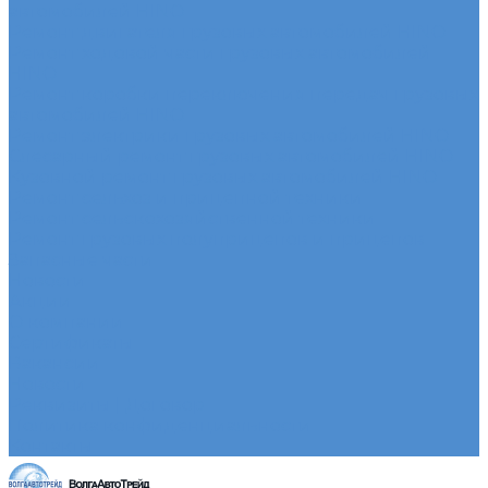
автомобилей HINO
Ремонт двигателя грузовых автомобилей HINO
Ремонт ходовой части грузовых автомобилей
HINO
Ремонт коробки переключения передач грузовых
автомобилей HINO
Ремонт электрики грузовых автомобилей HINO
Слесарный ремонт грузовых автомобилей HINO
Кузовной ремонт грузовых автомобилей HINO
Ремонт сельхоз и прицепной техники
Ремонт сельскохозяйственной техники
Ремонт грузовых полуприцепов и прицепов
Запасные части
Новости
Акции
О компании
Сертификаты
Вакансии
Новости
Реквизиты | Договор
Политика конфиденциальности
Контакты