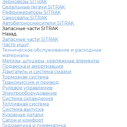
Зерновозы SITRAK
Седельные тягачи SITRAK
Рефрижераторы SITRAK
Самосвалы SITRAK
Автобетоносмесители SITRAK
Запасные части SITRAK
Назад
Запасные части SITRAK
Часто ищут
Техническое обслуживание и расходные
материалы
Метизы, штуцеры, крепежные элементы
Подвеска и амортизация
Двигатель и система смазки
Тормозная система
Трансмиссия и привод
Рулевое управление
Электрооборудование
Система охлаждения
Топливная система
Система выпуска
Кузовные детали
Салон и комфорт
Гидравлика и пневматика