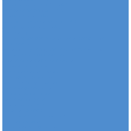
Седельные тягачи SITRAK
Рефрижераторы SITRAK
Самосвалы SITRAK
Автобетоносмесители SITRAK
Запасные части SITRAK
Часто ищут
Техническое обслуживание и расходные
материалы
Метизы, штуцеры, крепежные элементы
Подвеска и амортизация
Двигатель и система смазки
Тормозная система
Трансмиссия и привод
Рулевое управление
Электрооборудование
Система охлаждения
Топливная система
Система выпуска
Кузовные детали
Салон и комфорт
Гидравлика и пневматика
Прочие детали
Сальники, уплотнения