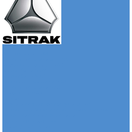
Автомобили SITRAK
Зерновозы SITRAK
Седельные тягачи SITRAK
Рефрижераторы SITRAK
Автомобили SDAC
Автомобили МАЗ
Бортовые грузовики МАЗ
Седельные тягачи МАЗ
Самосвалы МАЗ
Сервис
Услуги и сервисное обслуживание
Сервисное обслуживание грузовых автомобилей
Ремонт системы отопления и
кондиционирования
Развал / Схождение