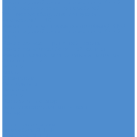
Ремонт ходовой части грузовых автомобилей Fuso
HINO - сервис и ремонт автомобилей
Техническое обслуживание грузовых
автомобилей HINO
Ремонт двигателя грузовых автомобилей HINO
Ремонт ходовой части грузовых автомобилей
HINO
Ремонт сельхоз и прицепной техники
Ремонт сельскохозяйственной техники
Ремонт грузовых полуприцепов и прицепов
Запасные части
Новости
Акции
О компании
Сертификаты
Вакансии
Новости
Реквизиты | Договор
Политика конфиденциальности
Контакты
...
Каталог автотехники
Автомобили SITRAK
Зерновозы SITRAK