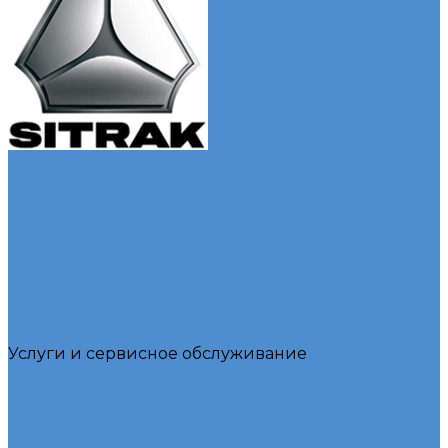
Автомобили SITRAK
Зерновозы SITRAK
Седельные тягачи SITRAK
Рефрижераторы SITRAK
Автомобили SDAC
Автомобили МАЗ
Бортовые грузовики МАЗ
Седельные тягачи МАЗ
Самосвалы МАЗ
Сервис
Услуги и сервисное обслуживание
Сервисное обслуживание грузовых автомобилей
Ремонт системы отопления и
кондиционирования
Развал / Схождение