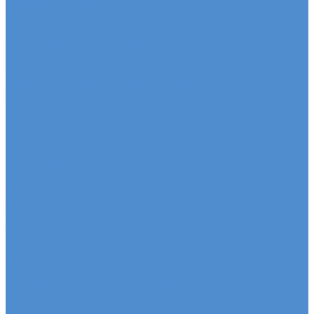
Автомобили SDAC
Автомобили МАЗ
Бортовые грузовики МАЗ
Седельные тягачи МАЗ
Самосвалы МАЗ
Сервис
Услуги и сервисное обслуживание
Сервисное обслуживание грузовых автомобилей
Ремонт системы отопления и
кондиционирования
Развал / Схождение
Кузовной ремонт по направлениям от страховых
кампаний
Установка дополнительного оборудования
Эвакуация грузовых автомобилей и автобусов
Отключение системы Adblue (мочевины)
Sitrak, Howo - сервис и ремонт автомобилей
Техническое обслуживание грузовых
автомобилей Sitrak, Howo
Оригинальные запчасти для Sitrak C7H, Howo T5G
Ремонт двигателя грузовиков Sitrak, Howo
Ремонт ходовой части Sitrak, Howo
Ремонт коробки переключения передач
грузовиков Sitrak, Howo