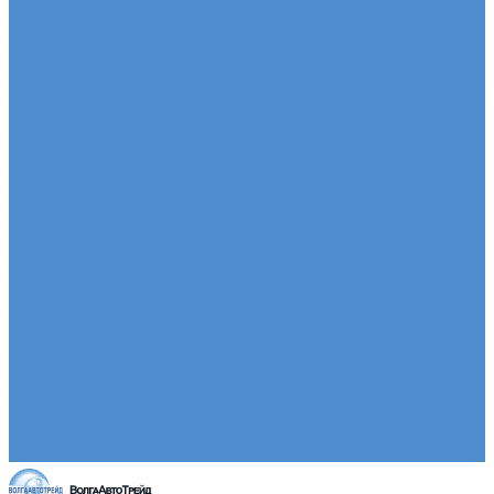
автомобилей HINO
Ремонт двигателя грузовых автомобилей HINO
Ремонт ходовой части грузовых автомобилей
HINO
Ремонт коробки переключения передач грузовых
автомобилей HINO
Ремонт электрики грузовых автомобилей HINO
Слесарный ремонт грузовых автомобилей HINO
Кузовной ремонт грузовых автомобилей HINO
Ремонт сельхоз и прицепной техники
Ремонт сельскохозяйственной техники
Ремонт грузовых полуприцепов и прицепов
Запасные части
Новости
Акции
О компании
Сертификаты
Вакансии
Новости
Реквизиты | Договор
Политика конфиденциальности
Контакты