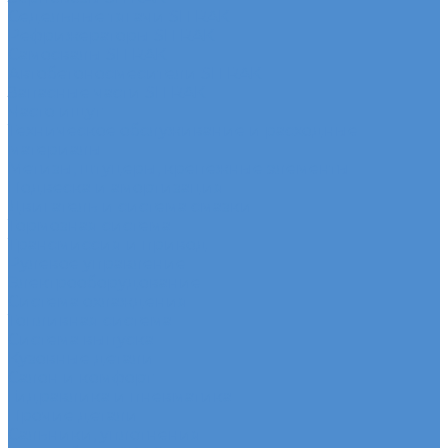
Седельные тягачи SITRAK
Рефрижераторы SITRAK
Самосвалы SITRAK
Автобетоносмесители SITRAK
Запасные части SITRAK
Часто ищут
Техническое обслуживание и расходные
материалы
Метизы, штуцеры, крепежные элементы
Подвеска и амортизация
Двигатель и система смазки
Тормозная система
Трансмиссия и привод
Рулевое управление
Электрооборудование
Система охлаждения
Топливная система
Система выпуска
Кузовные детали
Салон и комфорт
Гидравлика и пневматика
Прочие детали
Сальники, уплотнения