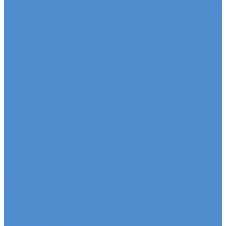
Ремонт ходовой части грузовых автомобилей Fuso
HINO - сервис и ремонт автомобилей
Техническое обслуживание грузовых
автомобилей HINO
Ремонт двигателя грузовых автомобилей HINO
Ремонт ходовой части грузовых автомобилей
HINO
Ремонт сельхоз и прицепной техники
Ремонт сельскохозяйственной техники
Ремонт грузовых полуприцепов и прицепов
Запасные части
Новости
Акции
О компании
Сертификаты
Вакансии
Новости
Реквизиты | Договор
Политика конфиденциальности
Контакты
...
Каталог автотехники
Автомобили SITRAK
Зерновозы SITRAK