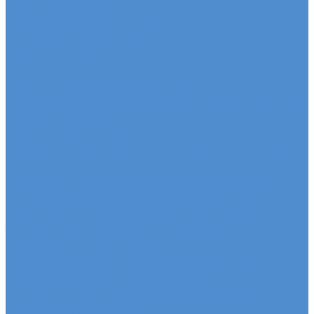
Автомобили SDAC
Автомобили МАЗ
Бортовые грузовики МАЗ
Седельные тягачи МАЗ
Самосвалы МАЗ
Сервис
Услуги и сервисное обслуживание
Сервисное обслуживание грузовых автомобилей
Ремонт системы отопления и
кондиционирования
Развал / Схождение
Кузовной ремонт по направлениям от страховых
кампаний
Установка дополнительного оборудования
Эвакуация грузовых автомобилей и автобусов
Отключение системы Adblue (мочевины)
Sitrak, Howo - сервис и ремонт автомобилей
Техническое обслуживание грузовых
автомобилей Sitrak, Howo
Оригинальные запчасти для Sitrak C7H, Howo T5G
Ремонт двигателя грузовиков Sitrak, Howo
Ремонт ходовой части Sitrak, Howo
Ремонт коробки переключения передач
грузовиков Sitrak, Howo