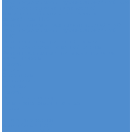
Ремонт ходовой части грузовых автомобилей Fuso
HINO - сервис и ремонт автомобилей
Техническое обслуживание грузовых
автомобилей HINO
Ремонт двигателя грузовых автомобилей HINO
Ремонт ходовой части грузовых автомобилей
HINO
Ремонт сельхоз и прицепной техники
Ремонт сельскохозяйственной техники
Ремонт грузовых полуприцепов и прицепов
Запасные части
Новости
Акции
О компании
Сертификаты
Вакансии
Новости
Реквизиты | Договор
Политика конфиденциальности
Контакты
...
Каталог автотехники
Автомобили SITRAK
Зерновозы SITRAK