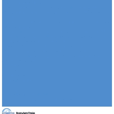
автомобилей HINO
Ремонт двигателя грузовых автомобилей HINO
Ремонт ходовой части грузовых автомобилей
HINO
Ремонт коробки переключения передач грузовых
автомобилей HINO
Ремонт электрики грузовых автомобилей HINO
Слесарный ремонт грузовых автомобилей HINO
Кузовной ремонт грузовых автомобилей HINO
Ремонт сельхоз и прицепной техники
Ремонт сельскохозяйственной техники
Ремонт грузовых полуприцепов и прицепов
Запасные части
Новости
Акции
О компании
Сертификаты
Вакансии
Новости
Реквизиты | Договор
Политика конфиденциальности
Контакты