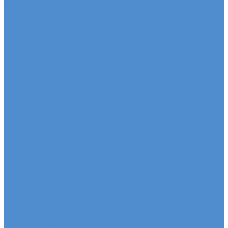
Седельные тягачи SITRAK
Рефрижераторы SITRAK
Самосвалы SITRAK
Автобетоносмесители SITRAK
Запасные части SITRAK
Часто ищут
Техническое обслуживание и расходные
материалы
Метизы, штуцеры, крепежные элементы
Подвеска и амортизация
Двигатель и система смазки
Тормозная система
Трансмиссия и привод
Рулевое управление
Электрооборудование
Система охлаждения
Топливная система
Система выпуска
Кузовные детали
Салон и комфорт
Гидравлика и пневматика
Прочие детали
Сальники, уплотнения