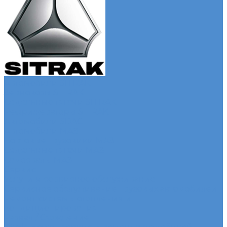
Автомобили SITRAK
Зерновозы SITRAK
Седельные тягачи SITRAK
Рефрижераторы SITRAK
Автомобили SDAC
Автомобили МАЗ
Бортовые грузовики МАЗ
Седельные тягачи МАЗ
Самосвалы МАЗ
Сервис
Услуги и сервисное обслуживание
Сервисное обслуживание грузовых автомобилей
Ремонт системы отопления и
кондиционирования
Развал / Схождение