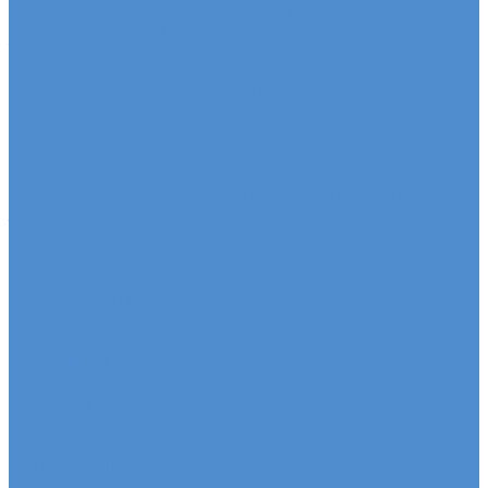
Ремонт ходовой части грузовых автомобилей Fuso
HINO - сервис и ремонт автомобилей
Техническое обслуживание грузовых
автомобилей HINO
Ремонт двигателя грузовых автомобилей HINO
Ремонт ходовой части грузовых автомобилей
HINO
Ремонт сельхоз и прицепной техники
Ремонт сельскохозяйственной техники
Ремонт грузовых полуприцепов и прицепов
Запасные части
Новости
Акции
О компании
Сертификаты
Вакансии
Новости
Реквизиты | Договор
Политика конфиденциальности
Контакты
...
Каталог автотехники
Автомобили SITRAK
Зерновозы SITRAK