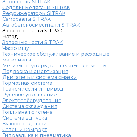
Зерновозы SITRAK
Седельные тягачи SITRAK
Рефрижераторы SITRAK
Самосвалы SITRAK
Автобетоносмесители SITRAK
Запасные части SITRAK
Назад
Запасные части SITRAK
Часто ищут
Техническое обслуживание и расходные
материалы
Метизы, штуцеры, крепежные элементы
Подвеска и амортизация
Двигатель и система смазки
Тормозная система
Трансмиссия и привод
Рулевое управление
Электрооборудование
Система охлаждения
Топливная система
Система выпуска
Кузовные детали
Салон и комфорт
Гидравлика и пневматика