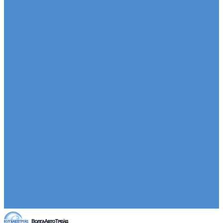
автомобилей HINO
Ремонт двигателя грузовых автомобилей HINO
Ремонт ходовой части грузовых автомобилей
HINO
Ремонт коробки переключения передач грузовых
автомобилей HINO
Ремонт электрики грузовых автомобилей HINO
Слесарный ремонт грузовых автомобилей HINO
Кузовной ремонт грузовых автомобилей HINO
Ремонт сельхоз и прицепной техники
Ремонт сельскохозяйственной техники
Ремонт грузовых полуприцепов и прицепов
Запасные части
Новости
Акции
О компании
Сертификаты
Вакансии
Новости
Реквизиты | Договор
Политика конфиденциальности
Контакты