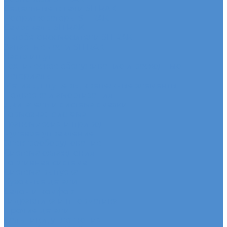
Седельные тягачи SITRAK
Рефрижераторы SITRAK
Самосвалы SITRAK
Автобетоносмесители SITRAK
Запасные части SITRAK
Часто ищут
Техническое обслуживание и расходные
материалы
Метизы, штуцеры, крепежные элементы
Подвеска и амортизация
Двигатель и система смазки
Тормозная система
Трансмиссия и привод
Рулевое управление
Электрооборудование
Система охлаждения
Топливная система
Система выпуска
Кузовные детали
Салон и комфорт
Гидравлика и пневматика
Прочие детали
Сальники, уплотнения