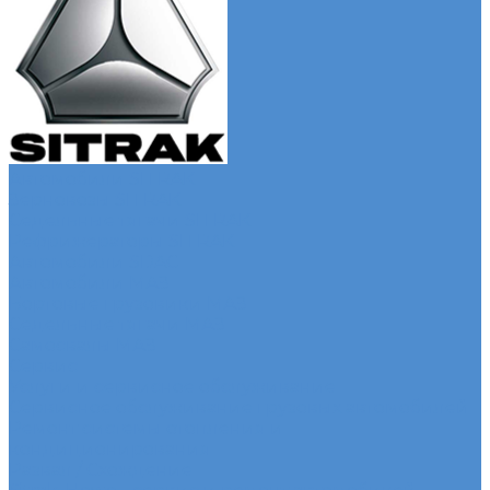
Автомобили SITRAK
Зерновозы SITRAK
Седельные тягачи SITRAK
Рефрижераторы SITRAK
Автомобили SDAC
Автомобили МАЗ
Бортовые грузовики МАЗ
Седельные тягачи МАЗ
Самосвалы МАЗ
Сервис
Услуги и сервисное обслуживание
Сервисное обслуживание грузовых автомобилей
Ремонт системы отопления и
кондиционирования
Развал / Схождение