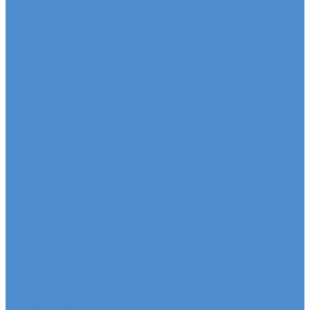
Автомобили SDAC
Автомобили МАЗ
Бортовые грузовики МАЗ
Седельные тягачи МАЗ
Самосвалы МАЗ
Сервис
Услуги и сервисное обслуживание
Сервисное обслуживание грузовых автомобилей
Ремонт системы отопления и
кондиционирования
Развал / Схождение
Кузовной ремонт по направлениям от страховых
кампаний
Установка дополнительного оборудования
Эвакуация грузовых автомобилей и автобусов
Отключение системы Adblue (мочевины)
Sitrak, Howo - сервис и ремонт автомобилей
Техническое обслуживание грузовых
автомобилей Sitrak, Howo
Оригинальные запчасти для Sitrak C7H, Howo T5G
Ремонт двигателя грузовиков Sitrak, Howo
Ремонт ходовой части Sitrak, Howo
Ремонт коробки переключения передач
грузовиков Sitrak, Howo