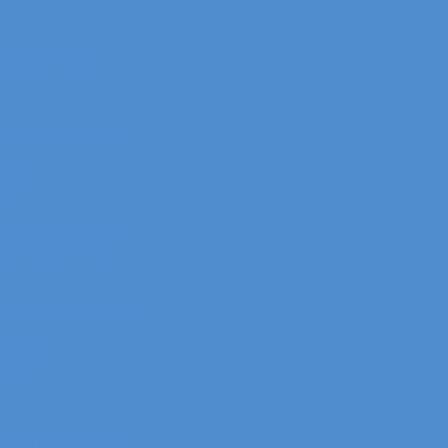
itrak, Howo
 Sitrak, Howo
owo
o
 Mercedes-Benz
Arocs, Antos
в Mercedes-Benz
s-Benz
Benz
 КАМАЗ Компас