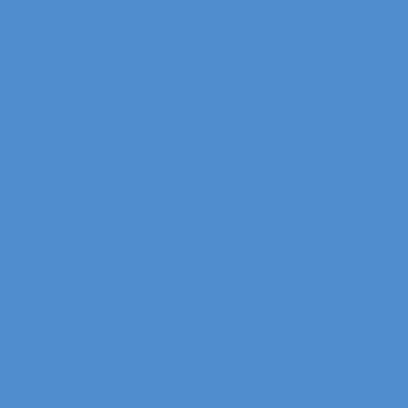
омпас
АЗ Компас
ов Камаз КОМПАС
КОМПАС
мпас
 FUSO
лей Fuso
 HINO
 автомобилей HINO