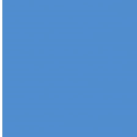
Эвакуация грузовых автомобилей и автобусов
Отключение системы Adblue (мочевины)
Sitrak, Howo - сервис и ремонт автомобилей
Техническое обслуживание грузовых автомобилей S
Оригинальные запчасти для Sitrak C7H, Howo T5G
Ремонт двигателя грузовиков Sitrak, Howo
Ремонт ходовой части Sitrak, Howo
Ремонт коробки переключения передач грузовиков
Ремонт электрики грузовиков Sitrak, Howo
Слесарный ремонт грузовых автомобилей Sitrak, H
Кузовной ремонт грузовых автомобилей Sitrak, How
Mercedes-Benz - сервис и ремонт автомобилей
Техническое обслуживание грузовых автомобилей
Оригинальные запчасти для Mercedes Actros, Atego, 
Ремонт двигателя Mercedes-Benz
Ремонт ходовой части Mercedes-Benz
Ремонт коробки переключения передач грузовико
Ремонт электрики грузовиков Mercedes-Benz
Слесарный ремонт грузовых автомобилей Mercede
Кузовной ремонт грузовых автомобилей Mercedes-
Sdac - сервис и ремонт автомобилей
Гарантия на автомобиль
КАМАЗ Компас - сервис и ремонт автомобилей
Техническое обслуживание грузовых автомобилей