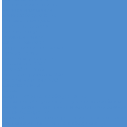
Трансмиссия и привод
Рулевое управление
Электрооборудование
Система охлаждения
Топливная система
Система выпуска
Кузовные детали
Салон и комфорт
Гидравлика и пневматика
Прочие детали
Сальники, уплотнения
Автомобили SDAC
Автомобили МАЗ
Бортовые грузовики МАЗ
Седельные тягачи МАЗ
Самосвалы МАЗ
Сервис
Услуги и сервисное обслуживание
Сервисное обслуживание грузовых автомобилей
Ремонт системы отопления и кондиционирования
Развал / Схождение
Кузовной ремонт по направлениям от страховых к
Установка дополнительного оборудования