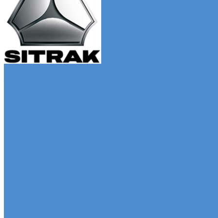
Автомобили SITRAK
Зерновозы SITRAK
Седельные тягачи SITRAK
Рефрижераторы SITRAK
Автомобили SDAC
Автомобили МАЗ
Бортовые грузовики МАЗ
Седельные тягачи МАЗ
Самосвалы МАЗ
Сервис
Услуги и сервисное обслуживание
Сервисное обслуживание грузовых автомобилей
Ремонт системы отопления и кондиционирования
Развал / Схождение
Sitrak, Howo - сервис и ремонт автомобилей
Техническое обслуживание грузовых автомобилей S