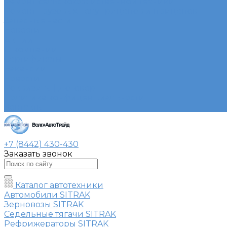
Ремонт сельскохозяйственной техники
Ремонт грузовых полуприцепов и прицепов
Запасные части
Новости
Акции
О компании
Сертификаты
Вакансии
Новости
Реквизиты | Договор
Политика конфиденциальности
Контакты
+7 (8442) 430-430
Заказать звонок
Каталог автотехники
Автомобили SITRAK
Зерновозы SITRAK
Седельные тягачи SITRAK
Рефрижераторы SITRAK