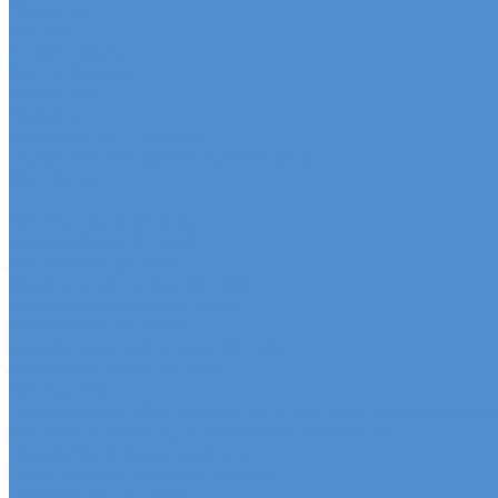
Новости
Акции
О компании
Сертификаты
Вакансии
Новости
Реквизиты | Договор
Политика конфиденциальности
Контакты
...
Каталог автотехники
Автомобили SITRAK
Зерновозы SITRAK
Седельные тягачи SITRAK
Рефрижераторы SITRAK
Самосвалы SITRAK
Автобетоносмесители SITRAK
Запасные части SITRAK
Часто ищут
Техническое обслуживание и расходные материал
Метизы, штуцеры, крепежные элементы
Подвеска и амортизация
Двигатель и система смазки
Тормозная система