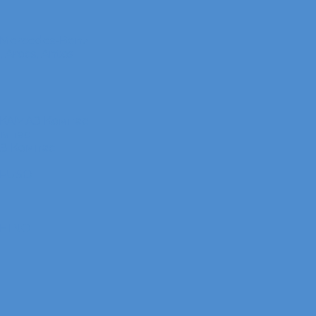
 Mercedes-Benz
Arocs, Antos
 КАМАЗ Компас
омпас
АЗ Компас
 FUSO
 HINO