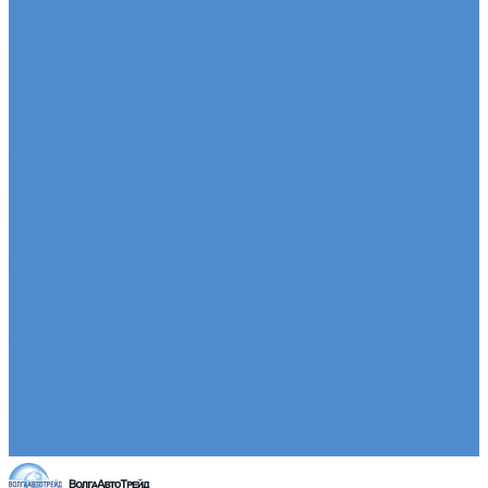
автомобилей HINO
Ремонт двигателя грузовых автомобилей HINO
Ремонт ходовой части грузовых автомобилей
HINO
Ремонт коробки переключения передач грузовых
автомобилей HINO
Ремонт электрики грузовых автомобилей HINO
Слесарный ремонт грузовых автомобилей HINO
Кузовной ремонт грузовых автомобилей HINO
Ремонт сельхоз и прицепной техники
Ремонт сельскохозяйственной техники
Ремонт грузовых полуприцепов и прицепов
Запасные части
Новости
Акции
О компании
Сертификаты
Вакансии
Новости
Реквизиты | Договор
Политика конфиденциальности
Контакты