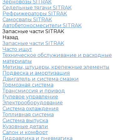
Зерновозы SITRAK
Седельные тягачи SITRAK
Рефрижераторы SITRAK
Самосвалы SITRAK
Автобетоносмесители SITRAK
Запасные части SITRAK
Назад
Запасные части SITRAK
Часто ищут
Техническое обслуживание и расходные
материалы
Метизы, штуцеры, крепежные элементы
Подвеска и амортизация
Двигатель и система смазки
Тормозная система
Трансмиссия и привод
Рулевое управление
Электрооборудование
Система охлаждения
Топливная система
Система выпуска
Кузовные детали
Салон и комфорт
Гидравлика и пневматика