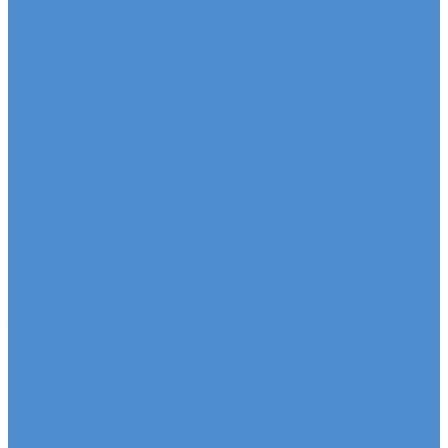
Автомобили SDAC
Автомобили МАЗ
Бортовые грузовики МАЗ
Седельные тягачи МАЗ
Самосвалы МАЗ
Сервис
Услуги и сервисное обслуживание
Сервисное обслуживание грузовых автомобилей
Ремонт системы отопления и
кондиционирования
Развал / Схождение
Кузовной ремонт по направлениям от страховых
кампаний
Установка дополнительного оборудования
Эвакуация грузовых автомобилей и автобусов
Отключение системы Adblue (мочевины)
Sitrak, Howo - сервис и ремонт автомобилей
Техническое обслуживание грузовых
автомобилей Sitrak, Howo
Оригинальные запчасти для Sitrak C7H, Howo T5G
Ремонт двигателя грузовиков Sitrak, Howo
Ремонт ходовой части Sitrak, Howo
Ремонт коробки переключения передач
грузовиков Sitrak, Howo