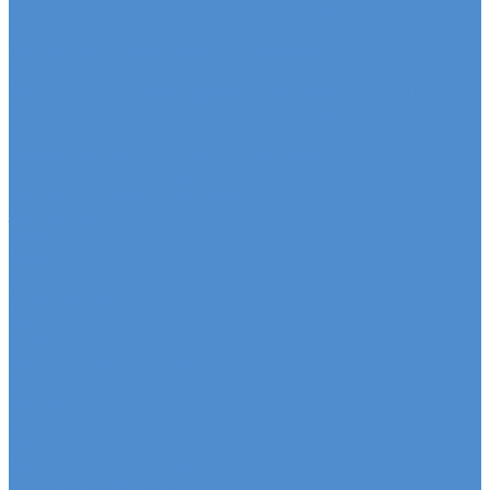
Ремонт ходовой части грузовых автомобилей Fuso
HINO - сервис и ремонт автомобилей
Техническое обслуживание грузовых
автомобилей HINO
Ремонт двигателя грузовых автомобилей HINO
Ремонт ходовой части грузовых автомобилей
HINO
Ремонт сельхоз и прицепной техники
Ремонт сельскохозяйственной техники
Ремонт грузовых полуприцепов и прицепов
Запасные части
Новости
Акции
О компании
Сертификаты
Вакансии
Новости
Реквизиты | Договор
Политика конфиденциальности
Контакты
...
Каталог автотехники
Автомобили SITRAK
Зерновозы SITRAK