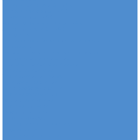
Седельные тягачи SITRAK
Рефрижераторы SITRAK
Самосвалы SITRAK
Автобетоносмесители SITRAK
Запасные части SITRAK
Часто ищут
Техническое обслуживание и расходные
материалы
Метизы, штуцеры, крепежные элементы
Подвеска и амортизация
Двигатель и система смазки
Тормозная система
Трансмиссия и привод
Рулевое управление
Электрооборудование
Система охлаждения
Топливная система
Система выпуска
Кузовные детали
Салон и комфорт
Гидравлика и пневматика
Прочие детали
Сальники, уплотнения