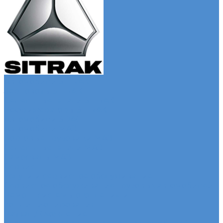
Автомобили SITRAK
Зерновозы SITRAK
Седельные тягачи SITRAK
Рефрижераторы SITRAK
Автомобили SDAC
Автомобили МАЗ
Бортовые грузовики МАЗ
Седельные тягачи МАЗ
Самосвалы МАЗ
Сервис
Услуги и сервисное обслуживание
Сервисное обслуживание грузовых автомобилей
Ремонт системы отопления и
кондиционирования
Развал / Схождение