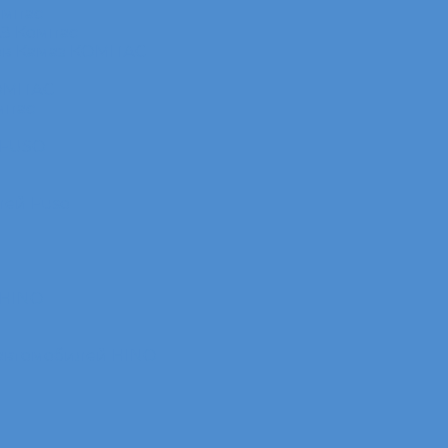
омпас
АЗ Компас
ов Камаз КОМПАС
КОМПАС
мпас
 FUSO
лей Fuso
 HINO
 автомобилей HINO