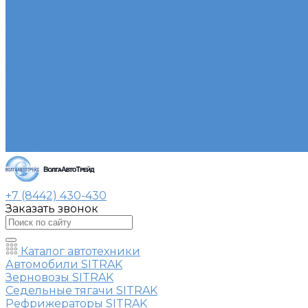
Ремонт сельскохозяйственной техники
Ремонт грузовых полуприцепов и прицепов
Запасные части
Новости
Акции
О компании
Сертификаты
Вакансии
Новости
Реквизиты | Договор
Политика конфиденциальности
Контакты
+7 (8442) 430-430
Заказать звонок
Каталог автотехники
Автомобили SITRAK
Зерновозы SITRAK
Седельные тягачи SITRAK
Рефрижераторы SITRAK