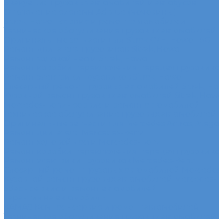
Эвакуация грузовых автомобилей и автобусов
Отключение системы Adblue (мочевины)
Sitrak, Howo - сервис и ремонт автомобилей
Техническое обслуживание грузовых автомобилей S
Оригинальные запчасти для Sitrak C7H, Howo T5G
Ремонт двигателя грузовиков Sitrak, Howo
Ремонт ходовой части Sitrak, Howo
Ремонт коробки переключения передач грузовиков
Ремонт электрики грузовиков Sitrak, Howo
Слесарный ремонт грузовых автомобилей Sitrak, H
Кузовной ремонт грузовых автомобилей Sitrak, How
Mercedes-Benz - сервис и ремонт автомобилей
Техническое обслуживание грузовых автомобилей
Оригинальные запчасти для Mercedes Actros, Atego, 
Ремонт двигателя Mercedes-Benz
Ремонт ходовой части Mercedes-Benz
Ремонт коробки переключения передач грузовико
Ремонт электрики грузовиков Mercedes-Benz
Слесарный ремонт грузовых автомобилей Mercede
Кузовной ремонт грузовых автомобилей Mercedes-
Sdac - сервис и ремонт автомобилей
Гарантия на автомобиль
КАМАЗ Компас - сервис и ремонт автомобилей
Техническое обслуживание грузовых автомобилей