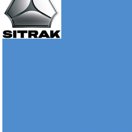
Автомобили SITRAK
Зерновозы SITRAK
Седельные тягачи SITRAK
Рефрижераторы SITRAK
Автомобили SDAC
Автомобили МАЗ
Бортовые грузовики МАЗ
Седельные тягачи МАЗ
Самосвалы МАЗ
Сервис
Услуги и сервисное обслуживание
Сервисное обслуживание грузовых автомобилей
Ремонт системы отопления и кондиционирования
Развал / Схождение
Sitrak, Howo - сервис и ремонт автомобилей
Техническое обслуживание грузовых автомобилей S