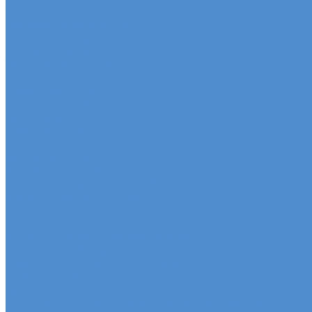
Трансмиссия и привод
Рулевое управление
Электрооборудование
Система охлаждения
Топливная система
Система выпуска
Кузовные детали
Салон и комфорт
Гидравлика и пневматика
Прочие детали
Сальники, уплотнения
Автомобили SDAC
Автомобили МАЗ
Бортовые грузовики МАЗ
Седельные тягачи МАЗ
Самосвалы МАЗ
Сервис
Услуги и сервисное обслуживание
Сервисное обслуживание грузовых автомобилей
Ремонт системы отопления и кондиционирования
Развал / Схождение
Кузовной ремонт по направлениям от страховых к
Установка дополнительного оборудования