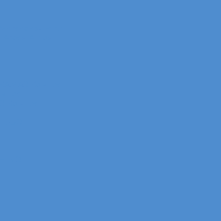
 Mercedes-Benz
Arocs, Antos
 КАМАЗ Компас
омпас
АЗ Компас
 FUSO
 HINO