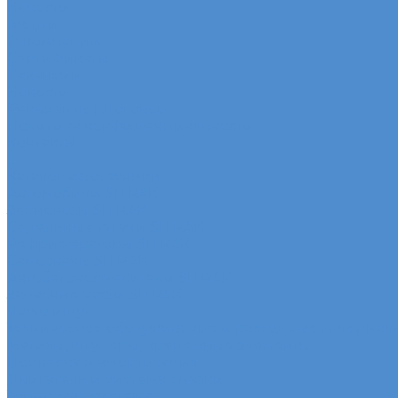
Новости
Акции
О компании
Сертификаты
Вакансии
Новости
Реквизиты | Договор
Политика конфиденциальности
Контакты
...
Каталог автотехники
Автомобили SITRAK
Зерновозы SITRAK
Седельные тягачи SITRAK
Рефрижераторы SITRAK
Самосвалы SITRAK
Автобетоносмесители SITRAK
Запасные части SITRAK
Часто ищут
Техническое обслуживание и расходные материал
Метизы, штуцеры, крепежные элементы
Подвеска и амортизация
Двигатель и система смазки
Тормозная система