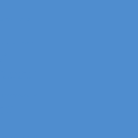
itrak, Howo
 Sitrak, Howo
owo
o
 Mercedes-Benz
Arocs, Antos
в Mercedes-Benz
s-Benz
Benz
 КАМАЗ Компас