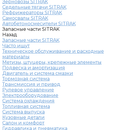
Зерновозы SITRAK
Седельные тягачи SITRAK
Рефрижераторы SITRAK
Самосвалы SITRAK
Автобетоносмесители SITRAK
Запасные части SITRAK
Назад
Запасные части SITRAK
Часто ищут
Техническое обслуживание и расходные
материалы
Метизы, штуцеры, крепежные элементы
Подвеска и амортизация
Двигатель и система смазки
Тормозная система
Трансмиссия и привод
Рулевое управление
Электрооборудование
Система охлаждения
Топливная система
Система выпуска
Кузовные детали
Салон и комфорт
Гидравлика и пневматика