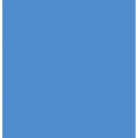
Автомобили SDAC
Автомобили МАЗ
Бортовые грузовики МАЗ
Седельные тягачи МАЗ
Самосвалы МАЗ
Сервис
Услуги и сервисное обслуживание
Сервисное обслуживание грузовых автомобилей
Ремонт системы отопления и
кондиционирования
Развал / Схождение
Кузовной ремонт по направлениям от страховых
кампаний
Установка дополнительного оборудования
Эвакуация грузовых автомобилей и автобусов
Отключение системы Adblue (мочевины)
Sitrak, Howo - сервис и ремонт автомобилей
Техническое обслуживание грузовых
автомобилей Sitrak, Howo
Оригинальные запчасти для Sitrak C7H, Howo T5G
Ремонт двигателя грузовиков Sitrak, Howo
Ремонт ходовой части Sitrak, Howo
Ремонт коробки переключения передач
грузовиков Sitrak, Howo