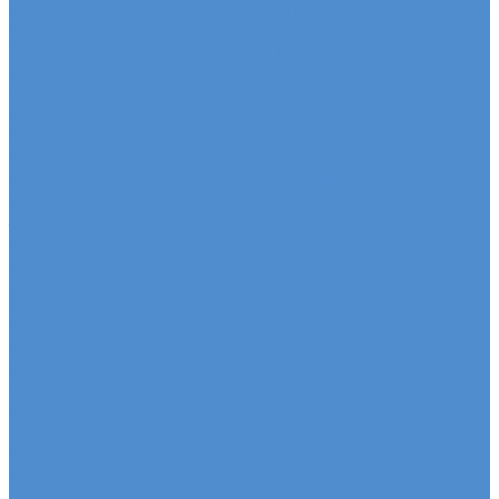
Ремонт ходовой части грузовых автомобилей Fuso
HINO - сервис и ремонт автомобилей
Техническое обслуживание грузовых
автомобилей HINO
Ремонт двигателя грузовых автомобилей HINO
Ремонт ходовой части грузовых автомобилей
HINO
Ремонт сельхоз и прицепной техники
Ремонт сельскохозяйственной техники
Ремонт грузовых полуприцепов и прицепов
Запасные части
Новости
Акции
О компании
Сертификаты
Вакансии
Новости
Реквизиты | Договор
Политика конфиденциальности
Контакты
...
Каталог автотехники
Автомобили SITRAK
Зерновозы SITRAK