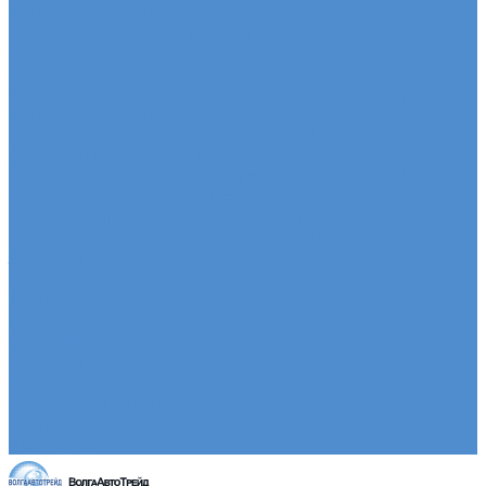
автомобилей HINO
Ремонт двигателя грузовых автомобилей HINO
Ремонт ходовой части грузовых автомобилей
HINO
Ремонт коробки переключения передач грузовых
автомобилей HINO
Ремонт электрики грузовых автомобилей HINO
Слесарный ремонт грузовых автомобилей HINO
Кузовной ремонт грузовых автомобилей HINO
Ремонт сельхоз и прицепной техники
Ремонт сельскохозяйственной техники
Ремонт грузовых полуприцепов и прицепов
Запасные части
Новости
Акции
О компании
Сертификаты
Вакансии
Новости
Реквизиты | Договор
Политика конфиденциальности
Контакты