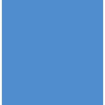
Седельные тягачи SITRAK
Рефрижераторы SITRAK
Самосвалы SITRAK
Автобетоносмесители SITRAK
Запасные части SITRAK
Часто ищут
Техническое обслуживание и расходные
материалы
Метизы, штуцеры, крепежные элементы
Подвеска и амортизация
Двигатель и система смазки
Тормозная система
Трансмиссия и привод
Рулевое управление
Электрооборудование
Система охлаждения
Топливная система
Система выпуска
Кузовные детали
Салон и комфорт
Гидравлика и пневматика
Прочие детали
Сальники, уплотнения