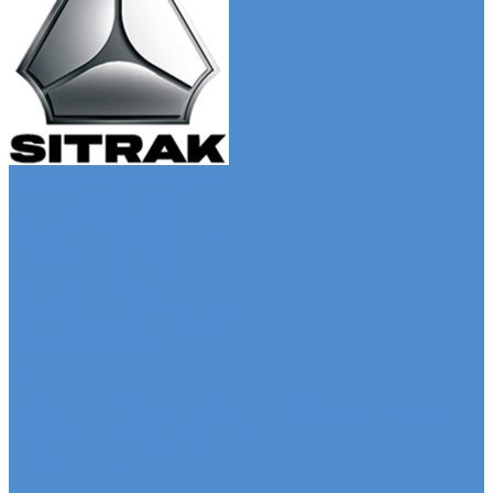
Автомобили SITRAK
Зерновозы SITRAK
Седельные тягачи SITRAK
Рефрижераторы SITRAK
Автомобили SDAC
Автомобили МАЗ
Бортовые грузовики МАЗ
Седельные тягачи МАЗ
Самосвалы МАЗ
Сервис
Услуги и сервисное обслуживание
Сервисное обслуживание грузовых автомобилей
Ремонт системы отопления и
кондиционирования
Развал / Схождение