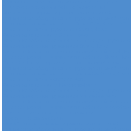
Эвакуация грузовых автомобилей и автобусов
Отключение системы Adblue (мочевины)
Sitrak, Howo - сервис и ремонт автомобилей
Техническое обслуживание грузовых автомобилей S
Оригинальные запчасти для Sitrak C7H, Howo T5G
Ремонт двигателя грузовиков Sitrak, Howo
Ремонт ходовой части Sitrak, Howo
Ремонт коробки переключения передач грузовиков
Ремонт электрики грузовиков Sitrak, Howo
Слесарный ремонт грузовых автомобилей Sitrak, H
Кузовной ремонт грузовых автомобилей Sitrak, How
Mercedes-Benz - сервис и ремонт автомобилей
Техническое обслуживание грузовых автомобилей
Оригинальные запчасти для Mercedes Actros, Atego, 
Ремонт двигателя Mercedes-Benz
Ремонт ходовой части Mercedes-Benz
Ремонт коробки переключения передач грузовико
Ремонт электрики грузовиков Mercedes-Benz
Слесарный ремонт грузовых автомобилей Mercede
Кузовной ремонт грузовых автомобилей Mercedes-
Sdac - сервис и ремонт автомобилей
Гарантия на автомобиль
КАМАЗ Компас - сервис и ремонт автомобилей
Техническое обслуживание грузовых автомобилей