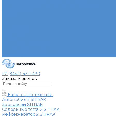
Ремонт сельскохозяйственной техники
Ремонт грузовых полуприцепов и прицепов
Запасные части
Новости
Акции
О компании
Сертификаты
Вакансии
Новости
Реквизиты | Договор
Политика конфиденциальности
Контакты
+7 (8442) 430-430
Заказать звонок
Каталог автотехники
Автомобили SITRAK
Зерновозы SITRAK
Седельные тягачи SITRAK
Рефрижераторы SITRAK