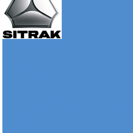
Автомобили SITRAK
Зерновозы SITRAK
Седельные тягачи SITRAK
Рефрижераторы SITRAK
Автомобили SDAC
Автомобили МАЗ
Бортовые грузовики МАЗ
Седельные тягачи МАЗ
Самосвалы МАЗ
Сервис
Услуги и сервисное обслуживание
Сервисное обслуживание грузовых автомобилей
Ремонт системы отопления и кондиционирования
Развал / Схождение
Sitrak, Howo - сервис и ремонт автомобилей
Техническое обслуживание грузовых автомобилей S