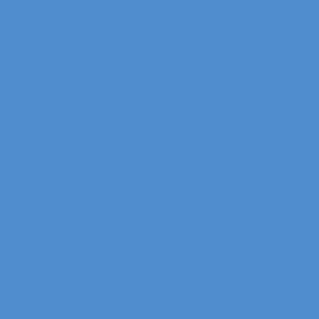
 Mercedes-Benz
Arocs, Antos
 КАМАЗ Компас
омпас
АЗ Компас
 FUSO
 HINO