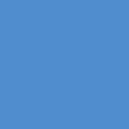
itrak, Howo
 Sitrak, Howo
owo
o
 Mercedes-Benz
Arocs, Antos
в Mercedes-Benz
s-Benz
Benz
 КАМАЗ Компас