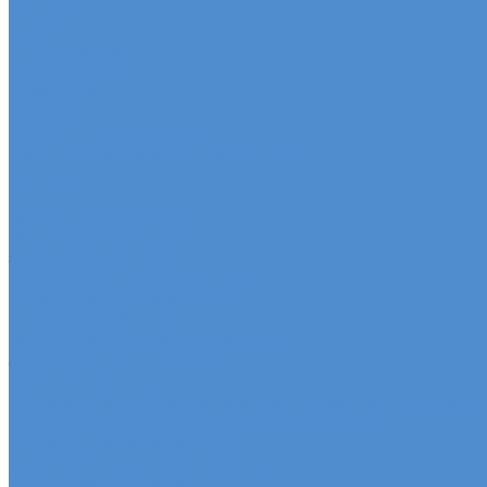
Новости
Акции
О компании
Сертификаты
Вакансии
Новости
Реквизиты | Договор
Политика конфиденциальности
Контакты
...
Каталог автотехники
Автомобили SITRAK
Зерновозы SITRAK
Седельные тягачи SITRAK
Рефрижераторы SITRAK
Самосвалы SITRAK
Автобетоносмесители SITRAK
Запасные части SITRAK
Часто ищут
Техническое обслуживание и расходные материал
Метизы, штуцеры, крепежные элементы
Подвеска и амортизация
Двигатель и система смазки
Тормозная система