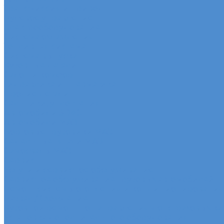
Трансмиссия и привод
Рулевое управление
Электрооборудование
Система охлаждения
Топливная система
Система выпуска
Кузовные детали
Салон и комфорт
Гидравлика и пневматика
Прочие детали
Сальники, уплотнения
Автомобили SDAC
Автомобили МАЗ
Бортовые грузовики МАЗ
Седельные тягачи МАЗ
Самосвалы МАЗ
Сервис
Услуги и сервисное обслуживание
Сервисное обслуживание грузовых автомобилей
Ремонт системы отопления и кондиционирования
Развал / Схождение
Кузовной ремонт по направлениям от страховых к
Установка дополнительного оборудования