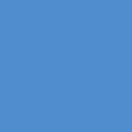
омпас
АЗ Компас
ов Камаз КОМПАС
КОМПАС
мпас
 FUSO
лей Fuso
 HINO
 автомобилей HINO