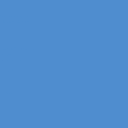
 Mercedes-Benz
Arocs, Antos
 КАМАЗ Компас
омпас
АЗ Компас
 FUSO
 HINO