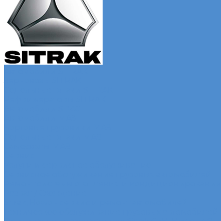
Автомобили SITRAK
Зерновозы SITRAK
Седельные тягачи SITRAK
Рефрижераторы SITRAK
Автомобили SDAC
Автомобили МАЗ
Бортовые грузовики МАЗ
Седельные тягачи МАЗ
Самосвалы МАЗ
Сервис
Услуги и сервисное обслуживание
Сервисное обслуживание грузовых автомобилей
Ремонт системы отопления и кондиционирования
Развал / Схождение
Sitrak, Howo - сервис и ремонт автомобилей
Техническое обслуживание грузовых автомобилей S