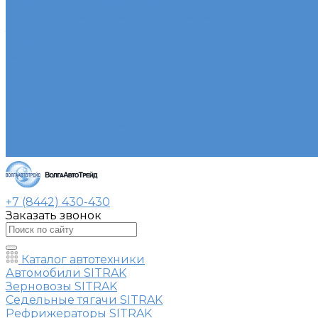
Ремонт сельскохозяйственной техники
Ремонт грузовых полуприцепов и прицепов
Запасные части
Новости
Акции
О компании
Сертификаты
Вакансии
Новости
Реквизиты | Договор
Политика конфиденциальности
Контакты
+7 (8442) 430-430
Заказать звонок
Каталог автотехники
Автомобили SITRAK
Зерновозы SITRAK
Седельные тягачи SITRAK
Рефрижераторы SITRAK