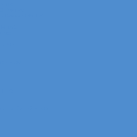
омпас
АЗ Компас
ов Камаз КОМПАС
КОМПАС
мпас
 FUSO
лей Fuso
 HINO
 автомобилей HINO