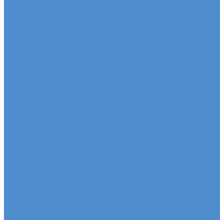
Трансмиссия и привод
Рулевое управление
Электрооборудование
Система охлаждения
Топливная система
Система выпуска
Кузовные детали
Салон и комфорт
Гидравлика и пневматика
Прочие детали
Сальники, уплотнения
Автомобили SDAC
Автомобили МАЗ
Бортовые грузовики МАЗ
Седельные тягачи МАЗ
Самосвалы МАЗ
Сервис
Услуги и сервисное обслуживание
Сервисное обслуживание грузовых автомобилей
Ремонт системы отопления и кондиционирования
Развал / Схождение
Кузовной ремонт по направлениям от страховых к
Установка дополнительного оборудования