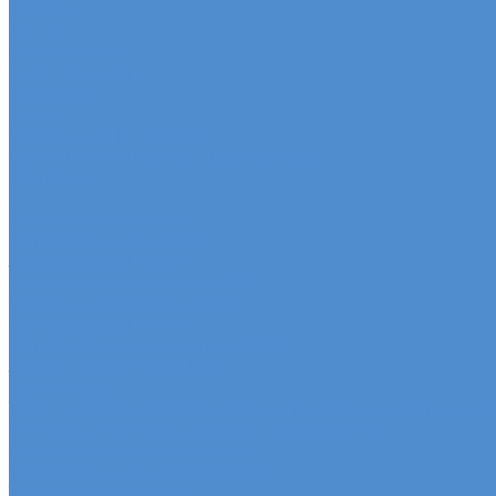
Новости
Акции
О компании
Сертификаты
Вакансии
Новости
Реквизиты | Договор
Политика конфиденциальности
Контакты
...
Каталог автотехники
Автомобили SITRAK
Зерновозы SITRAK
Седельные тягачи SITRAK
Рефрижераторы SITRAK
Самосвалы SITRAK
Автобетоносмесители SITRAK
Запасные части SITRAK
Часто ищут
Техническое обслуживание и расходные материал
Метизы, штуцеры, крепежные элементы
Подвеска и амортизация
Двигатель и система смазки
Тормозная система