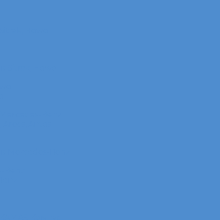
itrak, Howo
 Sitrak, Howo
owo
o
 Mercedes-Benz
Arocs, Antos
в Mercedes-Benz
s-Benz
Benz
 КАМАЗ Компас