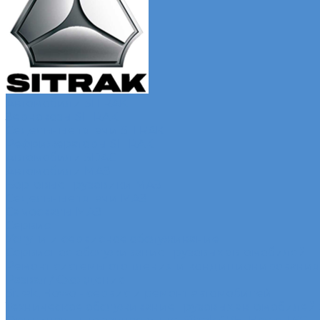
Автомобили SITRAK
Зерновозы SITRAK
Седельные тягачи SITRAK
Рефрижераторы SITRAK
Автомобили SDAC
Автомобили МАЗ
Бортовые грузовики МАЗ
Седельные тягачи МАЗ
Самосвалы МАЗ
Сервис
Услуги и сервисное обслуживание
Сервисное обслуживание грузовых автомобилей
Ремонт системы отопления и кондиционирования
Развал / Схождение
Sitrak, Howo - сервис и ремонт автомобилей
Техническое обслуживание грузовых автомобилей S