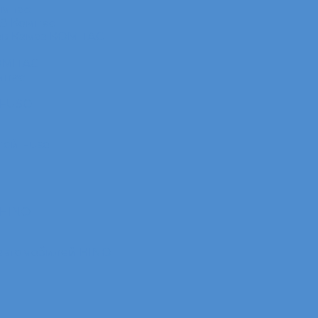
омпас
АЗ Компас
ов Камаз КОМПАС
КОМПАС
мпас
 FUSO
лей Fuso
 HINO
 автомобилей HINO