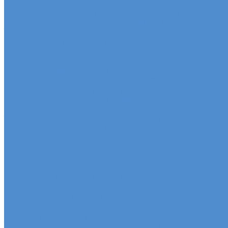
Эвакуация грузовых автомобилей и автобусов
Отключение системы Adblue (мочевины)
Sitrak, Howo - сервис и ремонт автомобилей
Техническое обслуживание грузовых автомобилей S
Оригинальные запчасти для Sitrak C7H, Howo T5G
Ремонт двигателя грузовиков Sitrak, Howo
Ремонт ходовой части Sitrak, Howo
Ремонт коробки переключения передач грузовиков
Ремонт электрики грузовиков Sitrak, Howo
Слесарный ремонт грузовых автомобилей Sitrak, H
Кузовной ремонт грузовых автомобилей Sitrak, How
Mercedes-Benz - сервис и ремонт автомобилей
Техническое обслуживание грузовых автомобилей
Оригинальные запчасти для Mercedes Actros, Atego, 
Ремонт двигателя Mercedes-Benz
Ремонт ходовой части Mercedes-Benz
Ремонт коробки переключения передач грузовико
Ремонт электрики грузовиков Mercedes-Benz
Слесарный ремонт грузовых автомобилей Mercede
Кузовной ремонт грузовых автомобилей Mercedes-
Sdac - сервис и ремонт автомобилей
Гарантия на автомобиль
КАМАЗ Компас - сервис и ремонт автомобилей
Техническое обслуживание грузовых автомобилей