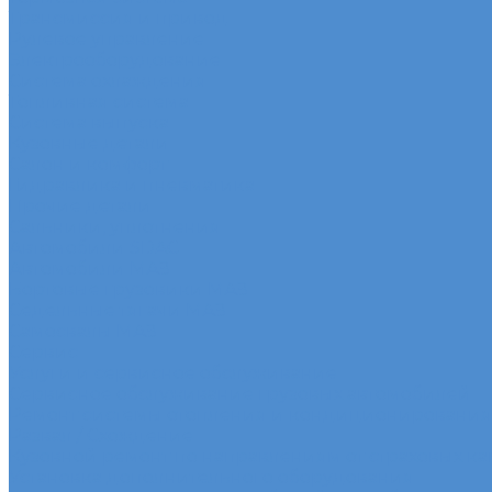
Трансмиссия и привод
Рулевое управление
Электрооборудование
Система охлаждения
Топливная система
Система выпуска
Кузовные детали
Салон и комфорт
Гидравлика и пневматика
Прочие детали
Сальники, уплотнения
Автомобили SDAC
Автомобили МАЗ
Бортовые грузовики МАЗ
Седельные тягачи МАЗ
Самосвалы МАЗ
Сервис
Услуги и сервисное обслуживание
Сервисное обслуживание грузовых автомобилей
Ремонт системы отопления и кондиционирования
Развал / Схождение
Кузовной ремонт по направлениям от страховых к
Установка дополнительного оборудования