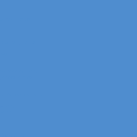
itrak, Howo
 Sitrak, Howo
owo
o
 Mercedes-Benz
Arocs, Antos
в Mercedes-Benz
s-Benz
Benz
 КАМАЗ Компас