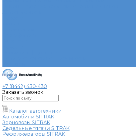
Ремонт сельскохозяйственной техники
Ремонт грузовых полуприцепов и прицепов
Запасные части
Новости
Акции
О компании
Сертификаты
Вакансии
Новости
Реквизиты | Договор
Политика конфиденциальности
Контакты
+7 (8442) 430-430
Заказать звонок
Каталог автотехники
Автомобили SITRAK
Зерновозы SITRAK
Седельные тягачи SITRAK
Рефрижераторы SITRAK