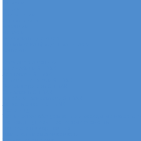
Новости
Акции
О компании
Сертификаты
Вакансии
Новости
Реквизиты | Договор
Политика конфиденциальности
Контакты
...
Каталог автотехники
Автомобили SITRAK
Зерновозы SITRAK
Седельные тягачи SITRAK
Рефрижераторы SITRAK
Самосвалы SITRAK
Автобетоносмесители SITRAK
Запасные части SITRAK
Часто ищут
Техническое обслуживание и расходные материал
Метизы, штуцеры, крепежные элементы
Подвеска и амортизация
Двигатель и система смазки
Тормозная система