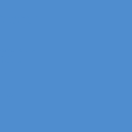
 Mercedes-Benz
Arocs, Antos
 КАМАЗ Компас
омпас
АЗ Компас
 FUSO
 HINO